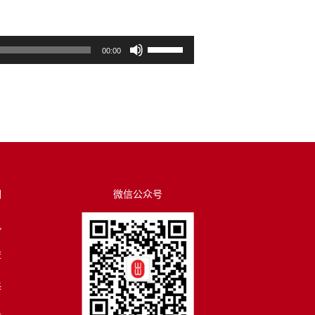
使
00:00
用
上
/
下
箭
头
键
来
们
微信公众号
增
讯
高
或
荐
降
低
译
音