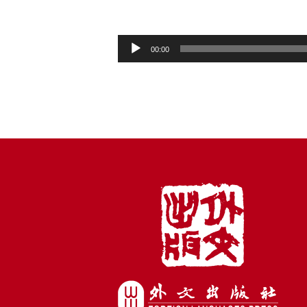
音
00:00
频
播
放
器