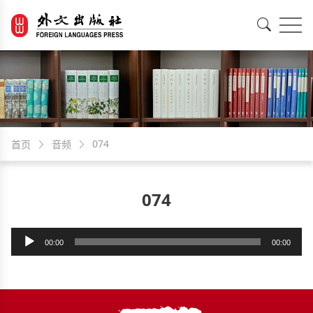
EN
中文
074
首页
音频
074
音
00:00
00:00
频
播
放
器