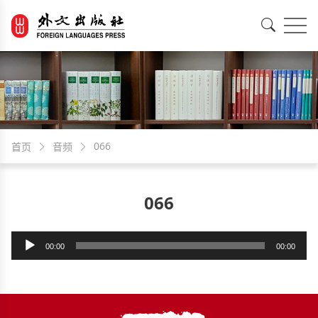
EN
中文
066
首页
音频
066
音
00:00
00:00
频
播
放
器