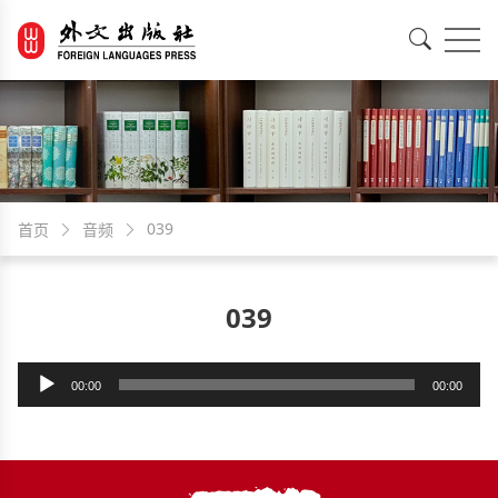
EN
中文
039
首页
音频
039
音
00:00
00:00
频
播
放
器