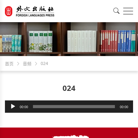
EN
中文
024
首页
音频
024
音
00:00
00:00
频
播
放
器