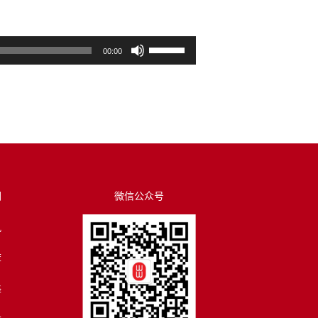
使
00:00
用
上
/
下
箭
头
键
来
们
微信公众号
增
讯
高
或
荐
降
低
译
音