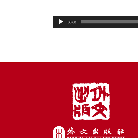
音
00:00
频
播
放
器