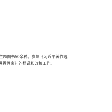
50
主题图书
余种。参与《习近平著作选
进百姓家》的翻译和改稿工作。