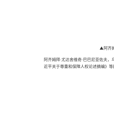
▲
阿齐
阿齐姆拜
·尤达舍维奇·巴巴尼亚佐夫
，
近平关于尊重和保障人权论述摘编》等