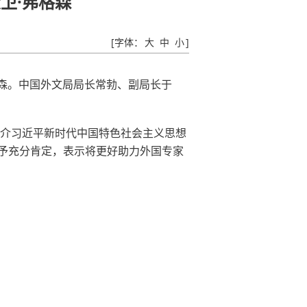
卫·弗格森
[字体：
大
中
小
]
格森。中国外文局局长常勃、副局长于
宣介习近平新时代中国特色社会主义思想
予充分肯定，表示将更好助力外国专家