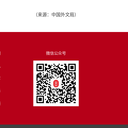
（来源：中国外文局）
们
微信公众号
讯
荐
译
源