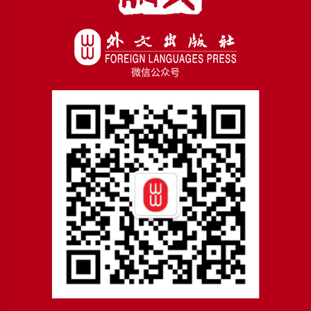
微信公众号