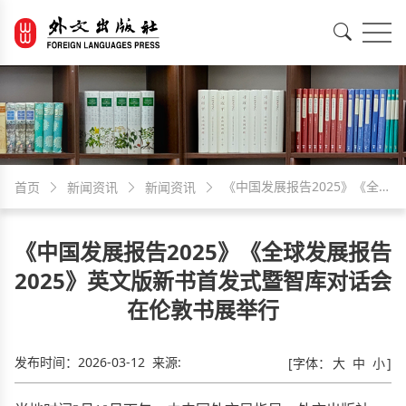
EN
中文
《中国发展报告2025》《全球
首页
新闻资讯
新闻资讯
发展报告2025》英文版新书首
《中国发展报告2025》《全球发展报告
发式暨智库对话会在伦敦书展
2025》英文版新书首发式暨智库对话会
在伦敦书展举行
举行
发布时间：
2026-03-12
来源:
[字体：
大
中
小
]