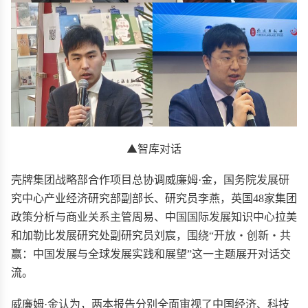
▲智库对话
壳牌集团战略部合作项目总协调威廉姆
·金，国务院发展研
究中心产业经济研究部副部长、研究员李燕，
英国
48家集团
政策分析与商业关系主管周易、
中国国际发展知识中心拉美
和加勒比发展研究处副研究员刘宸，围绕
“开放・创新・共
赢：中国发展与全球发展实践和展望”这一主题展开对话交
流。
威廉姆
·金认为，两本报告分别全面审视了中国经济、科技