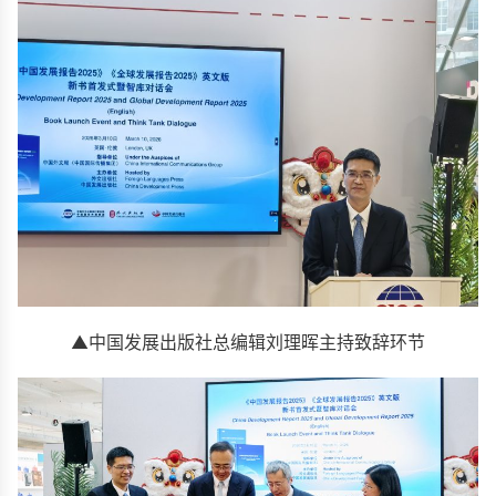
▲
中国发展出版社总编辑刘理晖主持致辞环节